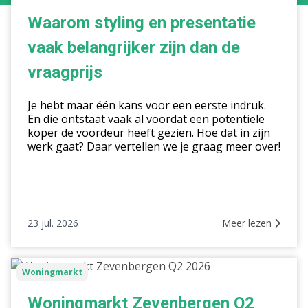
en
presentatie
Waarom styling en presentatie
vaak
vaak belangrijker zijn dan de
belangrijker
zijn
vraagprijs
dan
de
Je hebt maar één kans voor een eerste indruk.
vraagprijs
En die ontstaat vaak al voordat een potentiële
koper de voordeur heeft gezien. Hoe dat in zijn
werk gaat? Daar vertellen we je graag meer over!
23 jul. 2026
Meer lezen
Woningmarkt
Woningmarkt
Zevenbergen
Q2
Woningmarkt Zevenbergen Q2