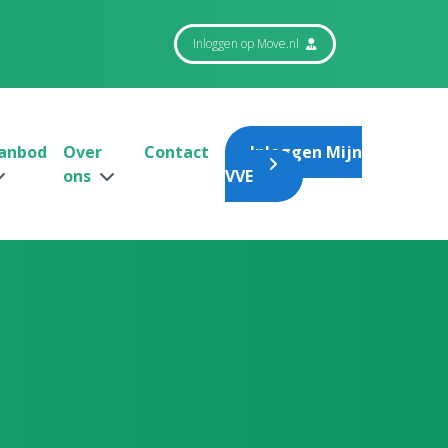
Inloggen op Move.nl
anbod
Over
Contact
Inloggen Mijn
ons
VVE