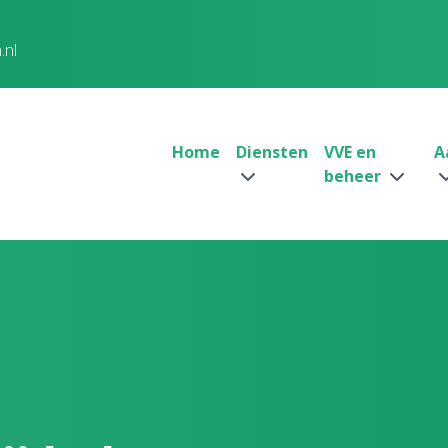
.nl
Home
Diensten
VVE en
A
beheer