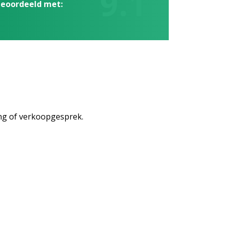
9.1
beoordeeld met:
ging of verkoopgesprek.