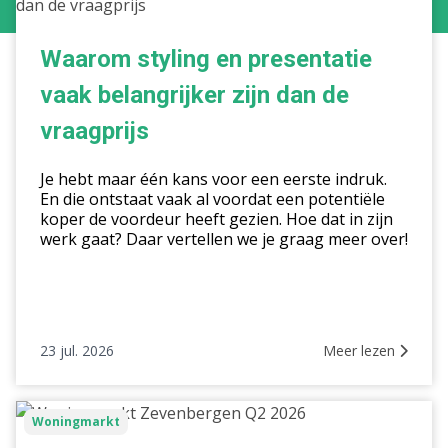
styling
en
presentatie
Waarom styling en presentatie
vaak
vaak belangrijker zijn dan de
belangrijker
zijn
vraagprijs
dan
de
Je hebt maar één kans voor een eerste indruk.
vraagprijs
En die ontstaat vaak al voordat een potentiële
koper de voordeur heeft gezien. Hoe dat in zijn
werk gaat? Daar vertellen we je graag meer over!
23 jul. 2026
Meer lezen
Woningmarkt
Woningmarkt
Zevenbergen