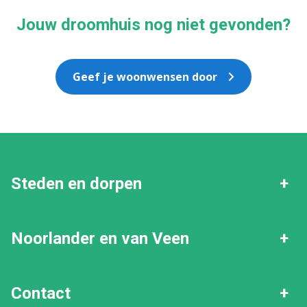
Jouw droomhuis nog niet gevonden?
Geef je woonwensen door
Steden en dorpen
Zevenbergen
Fijnaart
Noorlander en van Veen
Heijningen
Klundert
Verkopen
Gratis waardebepaling
Contact
Standdaarbuiten
Willemstad