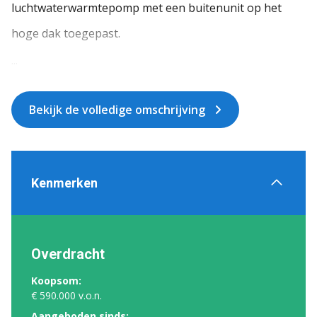
luchtwaterwarmtepomp met een buitenunit op het
hoge dak toegepast.
...
Bekijk de volledige omschrijving
Kenmerken
Overdracht
Koopsom:
€ 590.000 v.o.n.
Aangeboden sinds: