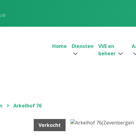
.nl
Home
Diensten
VVE en
A
beheer
n
Arkelhof 76
Verkocht