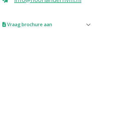
Vraag brochure aan
Brochure aanvragen
Voor- en achternaam
Telefoonnummer
E-mail