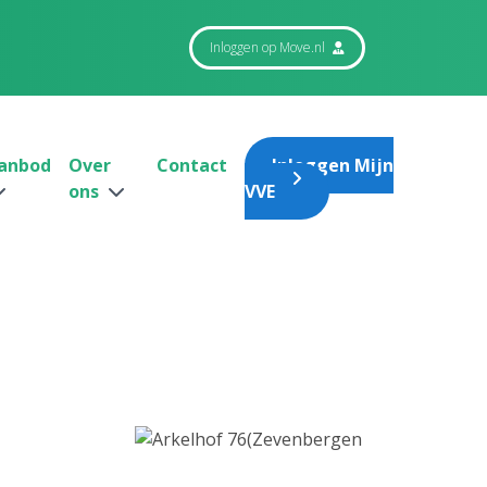
Inloggen op Move.nl
anbod
Over
Contact
Inloggen Mijn
ons
VVE