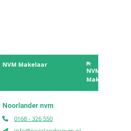
NVM Makelaar
Noorlander nvm
0168 - 326 550
info@noorlandernvm.nl