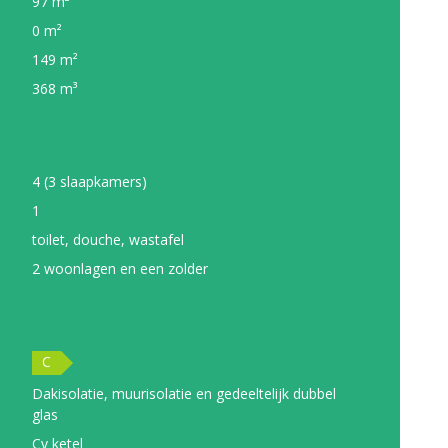
97 m²
0 m²
149 m²
368 m³
4 (3 slaapkamers)
1
toilet, douche, wastafel
2 woonlagen en een zolder
C
Dakisolatie, muurisolatie en gedeeltelijk dubbel
glas
Cv ketel