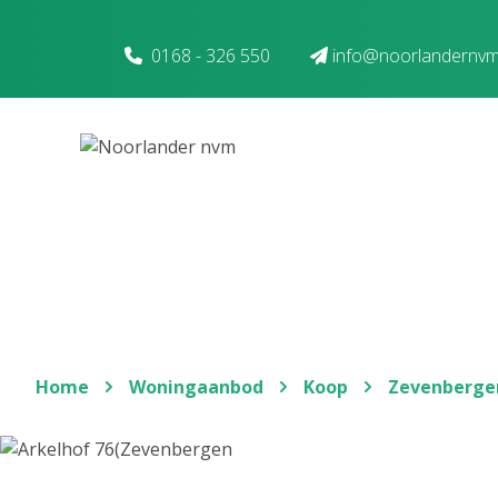
Spring naar inhoud
0168 - 326 550
info@noorlandernvm
Home
Woningaanbod
Koop
Zevenberge