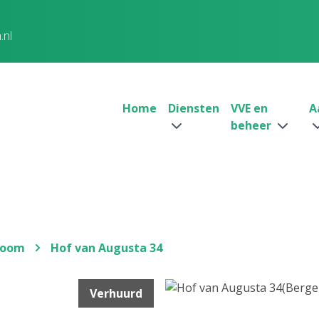
.nl
Home
Diensten
VVE en
A
beheer
Zoom
Hof van Augusta 34
Verhuurd