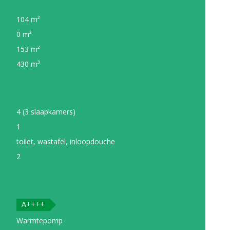
104 m²
0 m²
153 m²
430 m³
4 (3 slaapkamers)
1
toilet, wastafel, inloopdouche
2
A++++
Warmtepomp