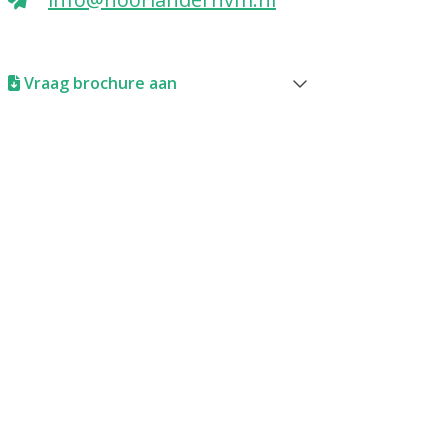
Vraag brochure aan
Brochure aanvragen
Voor- en achternaam
Telefoonnummer
E-mail