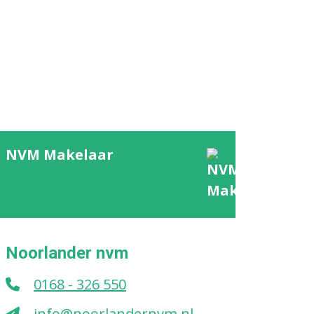
NVM Makelaar
Noorlander nvm
0168 - 326 550
info@noorlandernvm.nl