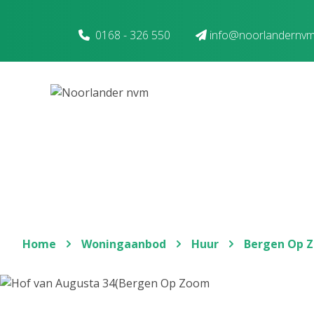
Spring naar inhoud
0168 - 326 550
info@noorlandernvm
Home
Woningaanbod
Huur
Bergen Op 