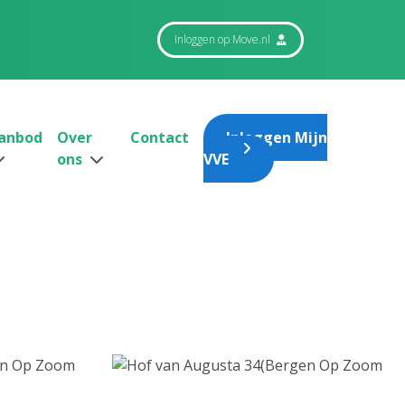
Inloggen op Move.nl
anbod
Over
Contact
Inloggen Mijn
ons
VVE